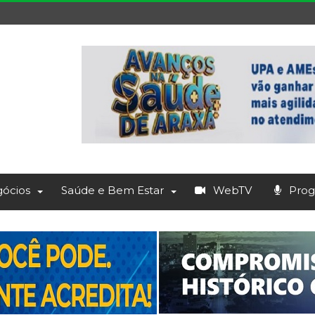
ócios
Saúde e Bem Estar
WebTV
Prog.