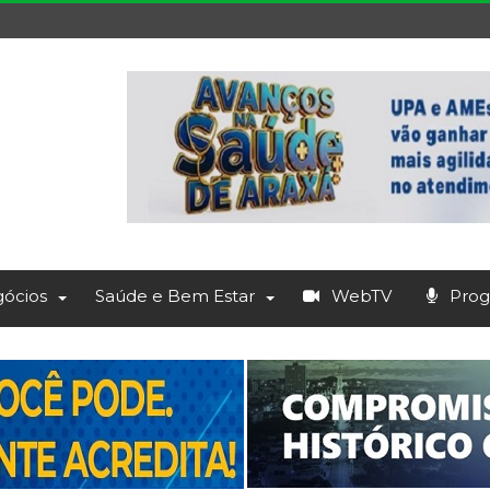
ócios
Saúde e Bem Estar
WebTV
Prog.