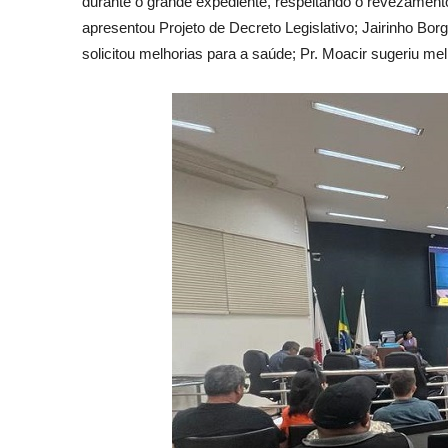
durante o grande expediente, respeitando o revezament
apresentou Projeto de Decreto Legislativo; Jairinho B
solicitou melhorias para a saúde; Pr. Moacir sugeriu me