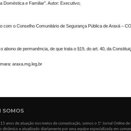
a Doméstica e Familiar”. Autor: Executivo;
to com o Conselho Comunitário de Segurança Pública de Araxá – CO
abono de permanência, de que trata o §19, do art. 40, da Constituiç
âmara: araxa.mg.leg.br
 SOMOS
15 anos de atuação nos meios de comunicação, somos o 1º Jornal Online de 
 dinâmico e atualizado diariamente por uma equipe especializada em comun