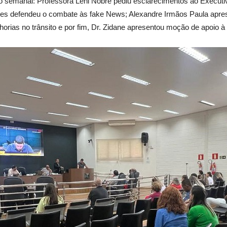
o semanal: Professora Leni Nobre pediu esclarecimentos ao Executiv
orges defendeu o combate às fake News; Alexandre Irmãos Paula apre
lhorias no trânsito e por fim, Dr. Zidane apresentou moção de apoio 