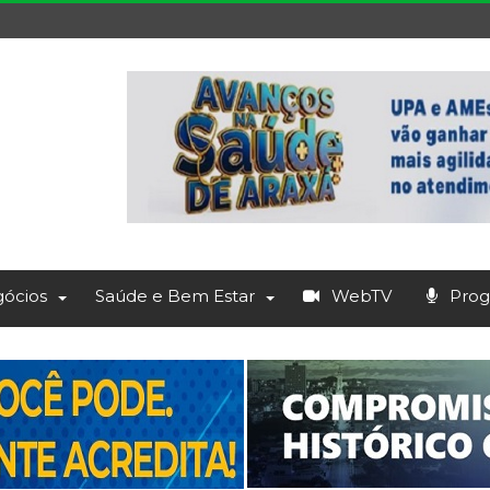
ócios
Saúde e Bem Estar
WebTV
Prog.