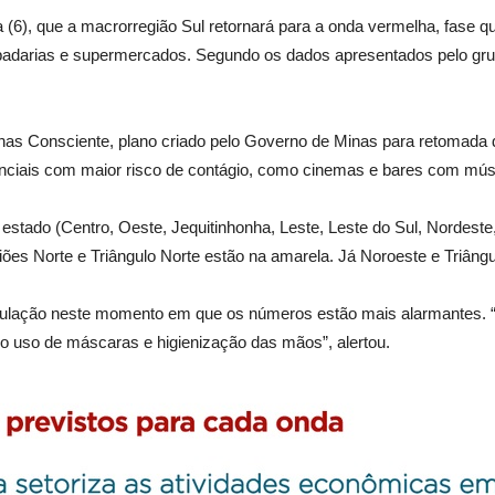
ra (6), que a macrorregião Sul retornará para a onda vermelha, fase q
padarias e supermercados. Segundo os dados apresentados pelo gru
nas Consciente, plano criado pelo Governo de Minas para retomada 
nciais com maior risco de contágio, como cinemas e bares com músi
tado (Centro, Oeste, Jequitinhonha, Leste, ​Leste do Sul, Nordeste,
iões Norte e Triângulo Norte estão na amarela. Já Noroeste e Triângu
população neste momento em que os números estão mais alarmantes.
 o uso de máscaras e higienização das mãos”, alertou.