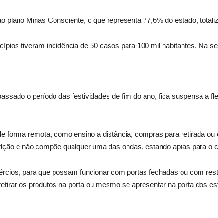
 ao plano Minas Consciente, o que representa 77,6% do estado, totali
ípios tiveram incidência de 50 casos para 100 mil habitantes. Na s
assado o período das festividades de fim do ano, fica suspensa a fl
de forma remota, como ensino a distância, compras para retirada ou e
strição e não compõe qualquer uma das ondas, estando aptas para o
cios, para que possam funcionar com portas fechadas ou com restriç
irar os produtos na porta ou mesmo se apresentar na porta dos estab