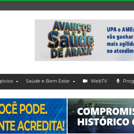
ócios
Saúde e Bem Estar
WebTV
Prog.