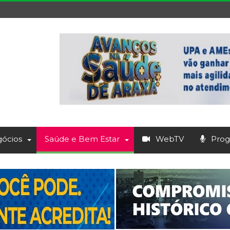
ócios
Saúde e Bem Estar
WebTV
Prog.