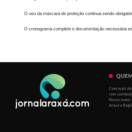
O uso da máscara de proteção continua sendo obrigató
O cronograma completo e documentação necessária estã
QUEM
Com mais de 
com conteúdo
Nosso maior 
Araxá e Regi