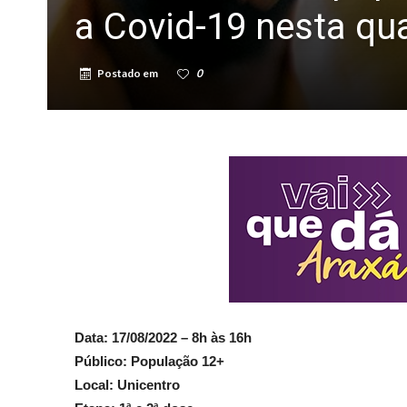
a Covid-19 nesta qua
Postado em
0
Data: 17/08/2022 – 8h às 16h
Público: População 12+
Local: Unicentro