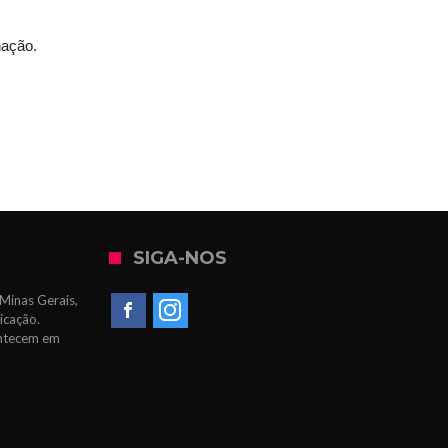
nação.
SIGA-NOS
Minas Gerais,
icação.
ontecem em