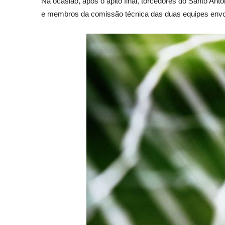
Na ocasião, após o apito final, torcedores do Santo Ant
e membros da comissão técnica das duas equipes envolv