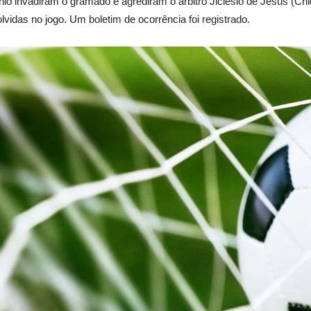
ônio invadiram o gramado e agrediram o árbitro Jiclesio de Jesus (Ch
idas no jogo. Um boletim de ocorrência foi registrado.