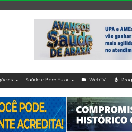
ócios
Saúde e Bem Estar
WebTV
Prog.