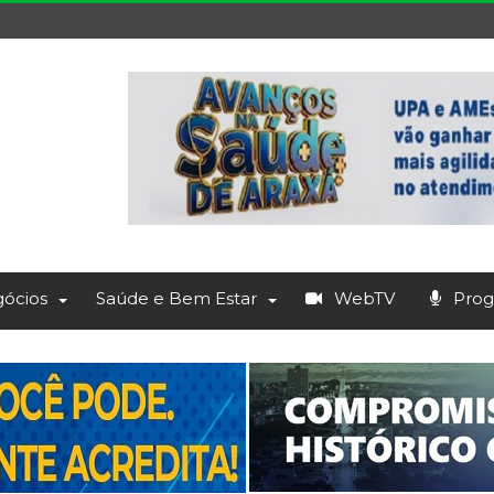
ócios
Saúde e Bem Estar
WebTV
Prog.