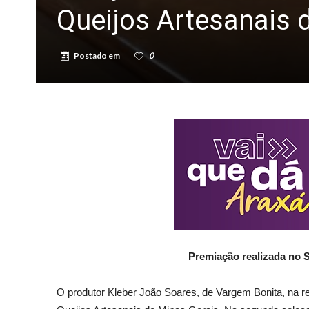
Queijos Artesanais
Postado em
0
Premiação realizada no S
O produtor Kleber João Soares, de Vargem Bonita, na r