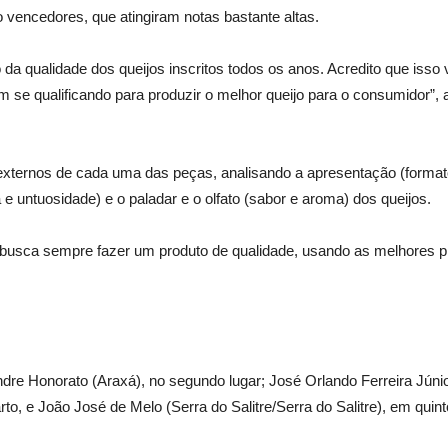
 vencedores, que atingiram notas bastante altas.
 da qualidade dos queijos inscritos todos os anos. Acredito que iss
m se qualificando para produzir o melhor queijo para o consumidor”, 
externos de cada uma das peças, analisando a apresentação (format
 e untuosidade) e o paladar e o olfato (sabor e aroma) dos queijos.
usca sempre fazer um produto de qualidade, usando as melhores prát
e Honorato (Araxá), no segundo lugar; José Orlando Ferreira Júnio
, e João José de Melo (Serra do Salitre/Serra do Salitre), em quint