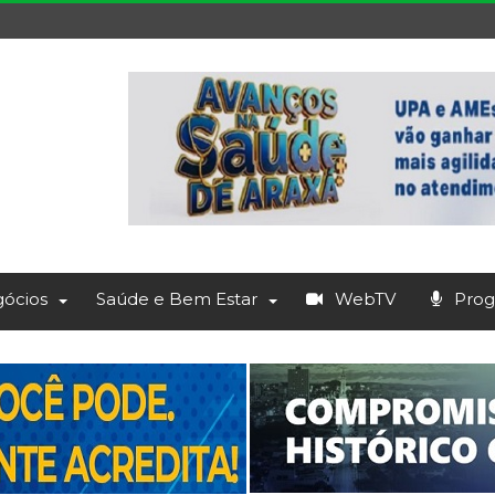
ócios
Saúde e Bem Estar
WebTV
Prog.