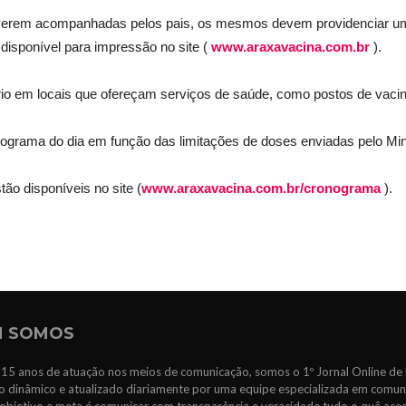
tiverem acompanhadas pelos pais, os mesmos devem providenciar um
disponível para impressão no site (
www.araxavacina.com.br
).
rio em locais que ofereçam serviços de saúde, como postos de vaci
ograma do dia em função das limitações de doses enviadas pelo Min
o disponíveis no site (
www.araxavacina.com.br/cronograma
).
 SOMOS
15 anos de atuação nos meios de comunicação, somos o 1º Jornal Online de 
 dinâmico e atualizado diariamente por uma equipe especializada em comun