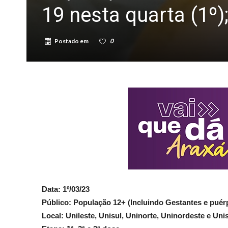
19 nesta quarta (1º)
Postado em
0
Data: 1º/03/23
Público: População 12+ (Incluindo Gestantes e puérp
Local: Unileste, Unisul, Uninorte, Uninordeste e Uni