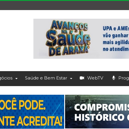
ócios
Saúde e Bem Estar
WebTV
Prog.