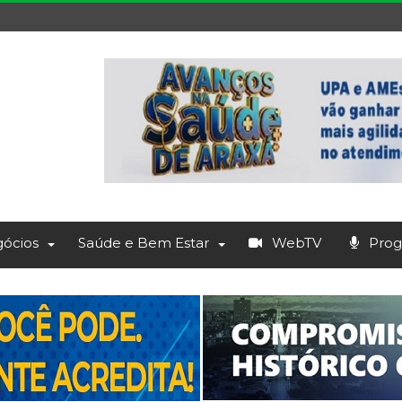
ócios
Saúde e Bem Estar
WebTV
Prog.