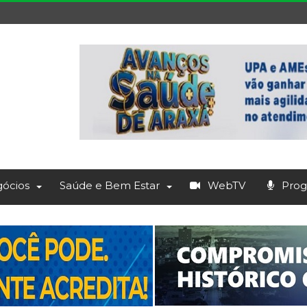
ócios
Saúde e Bem Estar
WebTV
Prog.