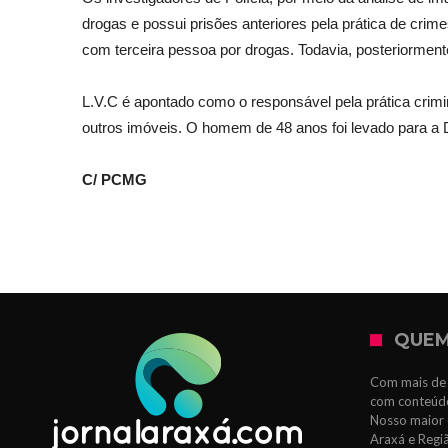
drogas e possui prisões anteriores pela prática de crim
com terceira pessoa por drogas. Todavia, posteriormen
L.V.C é apontado como o responsável pela prática crimi
outros imóveis. O homem de 48 anos foi levado para a D
C/ PCMG
QUEM
Com mais de 
com conteúdo
Nosso maior 
Araxá e Regi