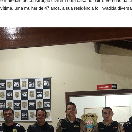
 materiais de construção civil em uma casa no bairro Veredas da ci
ítima, uma mulher de 47 anos, a sua residência foi invadida diversa