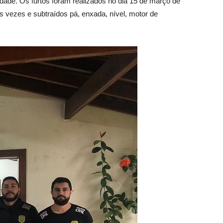
dade. Os furtos foram realizados no dia 15 de março de
s vezes e subtraídos pá, enxada, nível, motor de