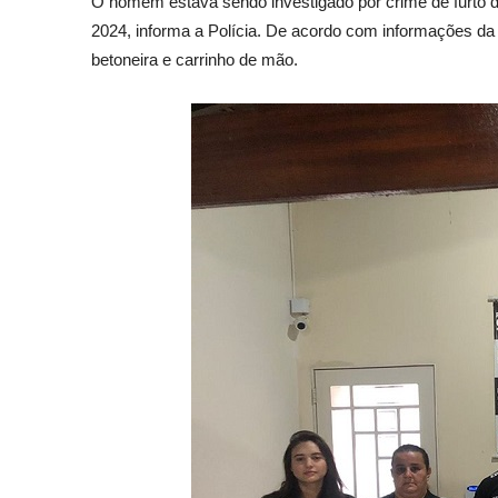
O homem estava sendo investigado por crime de furto de
2024, informa a Polícia. De acordo com informações da v
betoneira e carrinho de mão.