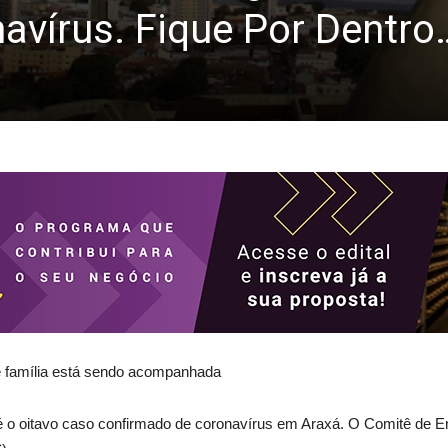
avírus. Fique Por Dentro
 família está sendo acompanhada
é o oitavo caso confirmado de coronavírus em Araxá. O Comitê de E