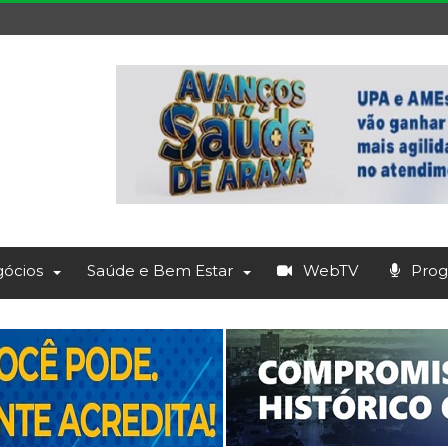
ócios
Saúde e Bem Estar
WebTV
Prog.