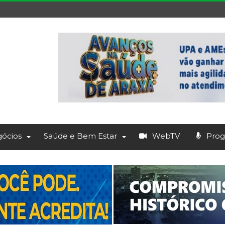
ócios
Saúde e Bem Estar
WebTV
Prog.