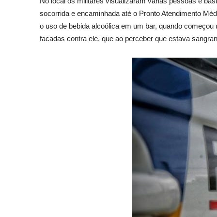
No local os militares visualizaram várias pessoas e ba
socorrida e encaminhada até o Pronto Atendimento Médic
o uso de bebida alcoólica em um bar, quando começou um
facadas contra ele, que ao perceber que estava sangrand