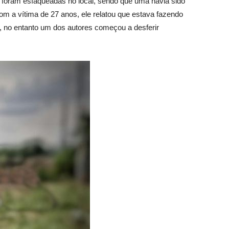
s foram esfaqueadas no local, sendo que uma havia sido
m a vítima de 27 anos, ele relatou que estava fazendo
r, no entanto um dos autores começou a desferir