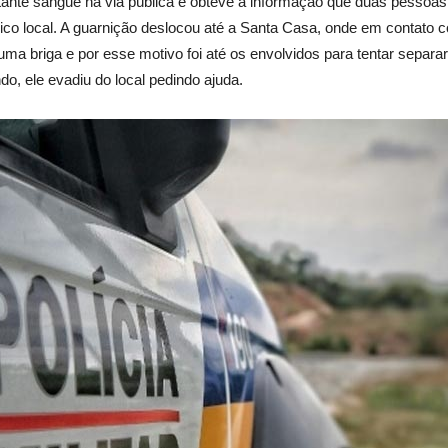
stante sangue na via pública e obteve a informação que duas pessoa
o local. A guarnição deslocou até a Santa Casa, onde em contato co
a briga e por esse motivo foi até os envolvidos para tentar separa
o, ele evadiu do local pedindo ajuda.