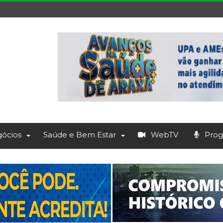
ócios
Saúde e Bem Estar
WebTV
Prog.