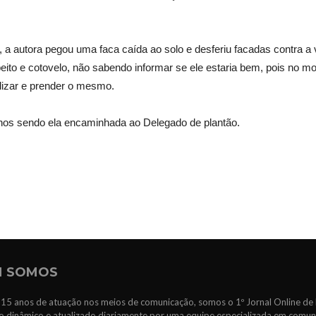
r, a autora pegou uma faca caída ao solo e desferiu facadas contra a
 peito e cotovelo, não sabendo informar se ele estaria bem, pois no
calizar e prender o mesmo.
 anos sendo ela encaminhada ao Delegado de plantão.
 SOMOS
15 anos de atuação nos meios de comunicação, somos o 1º Jornal Online de 
 dinâmico e atualizado diariamente por uma equipe especializada em comun