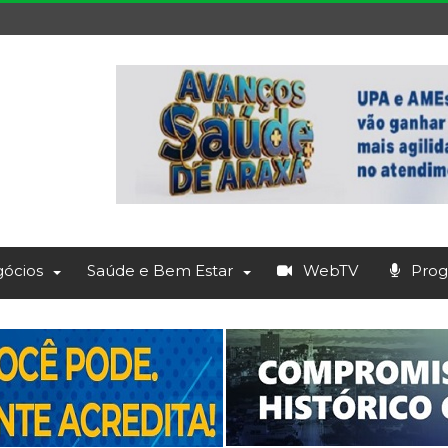
ócios
Saúde e Bem Estar
WebTV
Prog.