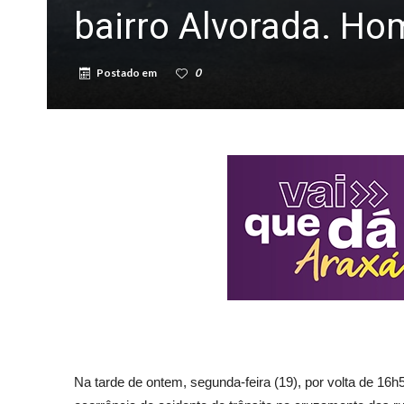
bairro Alvorada. H
Postado em
0
Na tarde de ontem, segunda-feira (19), por volta de 1