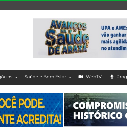
ócios
Saúde e Bem Estar
WebTV
Prog.