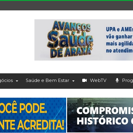
ócios
Saúde e Bem Estar
WebTV
Prog.