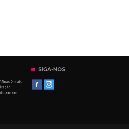
SIGA-NOS
Minas Gerais,
icação.
ontecem em