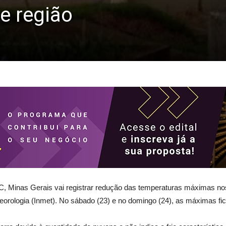
e região
 Minas Gerais vai registrar redução das temperaturas máximas nos p
Meteorologia (Inmet). No sábado (23) e no domingo (24), as máximas