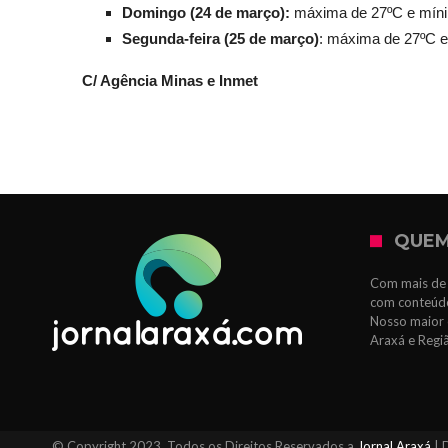
Domingo (24 de março):
máxima de 27ºC e mín
Segunda-feira (25 de março)
: máxima de 27ºC 
C/ Agência Minas e Inmet
QUEM
Com mais de 
com conteúdo
Nosso maior 
Araxá e Regi
© Copyright 2023, Todos os Direitos Reservados a
Jornal Araxá
| 