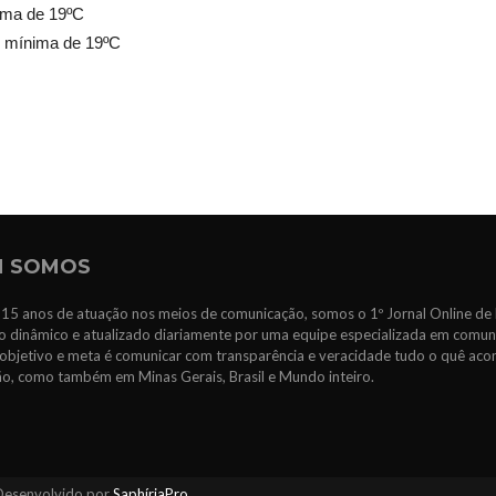
ima de 19ºC
e mínima de 19ºC
 SOMOS
15 anos de atuação nos meios de comunicação, somos o 1º Jornal Online de 
 dinâmico e atualizado diariamente por uma equipe especializada em comun
objetivo e meta é comunicar com transparência e veracidade tudo o quê ac
ão, como também em Minas Gerais, Brasil e Mundo inteiro.
Desenvolvido por
SaphíriaPro