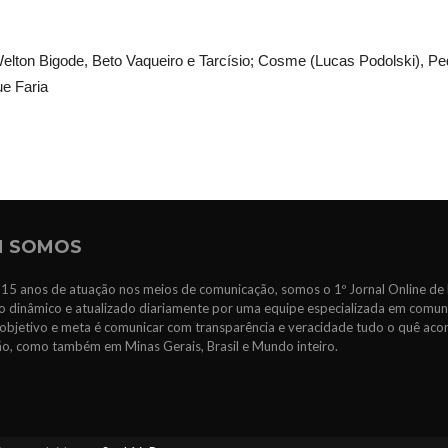
elton Bigode, Beto Vaqueiro e Tarcísio; Cosme (Lucas Podolski), Pe
ue Faria
 SOMOS
15 anos de atuação nos meios de comunicação, somos o 1º Jornal Online de 
 dinâmico e atualizado diariamente por uma equipe especializada em comun
objetivo e meta é comunicar com transparência e veracidade tudo o quê ac
ão, como também em Minas Gerais, Brasil e Mundo inteiro.