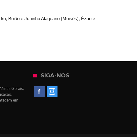
dro, Boião e Juninho Alagoano (Moisés); Ézao e
SIGA-NOS
Minas Gerais,
icação.
ontecem em