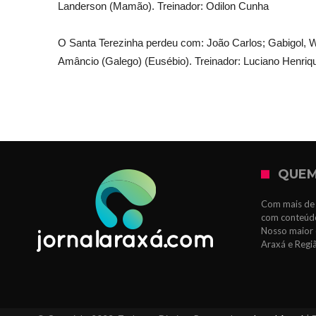
Landerson (Mamão). Treinador: Odilon Cunha
O Santa Terezinha perdeu com: João Carlos; Gabigol, W
Amâncio (Galego) (Eusébio). Treinador: Luciano Henriq
QUEM
Com mais de 
com conteúdo
Nosso maior 
Araxá e Regi