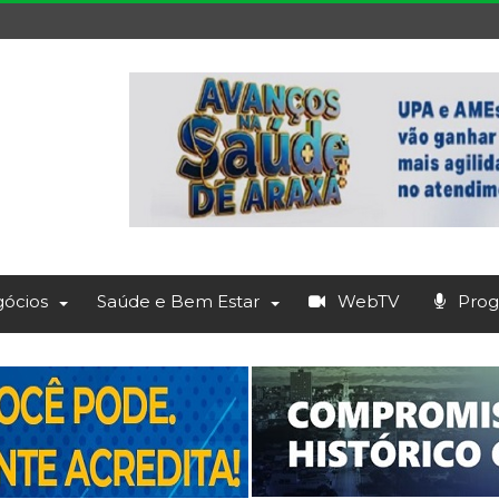
ócios
Saúde e Bem Estar
WebTV
Prog.