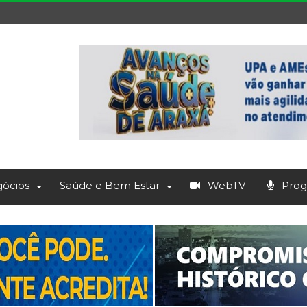
ócios
Saúde e Bem Estar
WebTV
Prog.