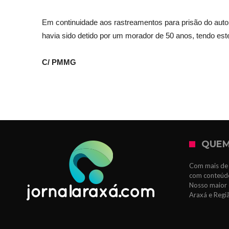
Em continuidade aos rastreamentos para prisão do autor d
havia sido detido por um morador de 50 anos, tendo est
C/ PMMG
QUEM
Com mais de 
com conteúdo
Nosso maior 
Araxá e Regi