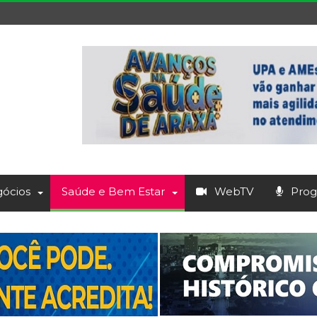
ócios
Saúde e Bem Estar
WebTV
Prog.