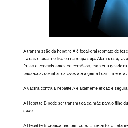
A transmissão da hepatite A é fecal-oral (contato de fe
fraldas e tocar no lixo ou na roupa suja. Além disso, l
frutas e vegetais antes de comê-los, manter a geladeira 
passados, cozinhar os ovos até a gema ficar firme e la
A vacina contra a hepatite A é altamente eficaz e segura
A Hepatite B pode ser transmitida da mãe para o filho d
sexo.
A Hepatite B crônica não tem cura. Entretanto, o trata