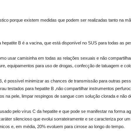
óstico porque existem medidas que podem ser realizadas tanto na mã
da hepatite B é a vacina, que está disponível no SUS para todas as 
o usar camisinha em todas as relações sexuais e não compartilhar
cure, equipamentos para uso de drogas, confecção de tatuagem e col
te B, é possível minimizar as chances de transmissão para outras p
rau testados para hepatite B ,não compartilhar instrumentos perfuroc
rtos na pele, limpar respingos de sangue com solução clorada e não
ausado pelo vírus C da hepatite e que pode se manifestar na forma 
áter silencioso que evolui sorrateiramente e se caracteriza por um p
cos e, em média, 20% evoluem para cirrose ao longo do tempo.