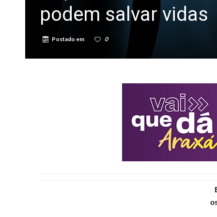
podem salvar vidas
Postado em
0
o