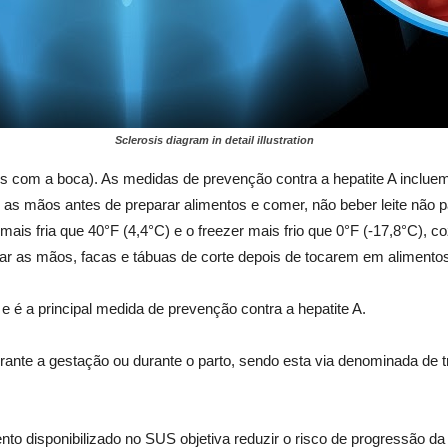
Sclerosis diagram in detail illustration
zes com a boca). As medidas de prevenção contra a hepatite A inclue
ave as mãos antes de preparar alimentos e comer, não beber leite não 
mais fria que 40°F (4,4°C) e o freezer mais frio que 0°F (-17,8°C), c
var as mãos, facas e tábuas de corte depois de tocarem em alimentos
 e é a principal medida de prevenção contra a hepatite A.
urante a gestação ou durante o parto, sendo esta via denominada de t
mento disponibilizado no SUS objetiva reduzir o risco de progressão