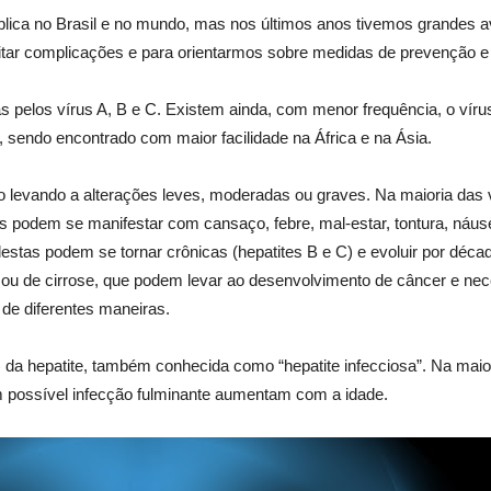
blica no Brasil e no mundo, mas nos últimos anos tivemos grandes a
itar complicações e para orientarmos sobre medidas de prevenção e
s pelos vírus A, B e C. Existem ainda, com menor frequência, o vír
l, sendo encontrado com maior facilidade na África e na Ásia.
 levando a alterações leves, moderadas ou graves. Na maioria das v
 podem se manifestar com cansaço, febre, mal-estar, tontura, náuse
destas podem se tornar crônicas (hepatites B e C) e evoluir por déc
u de cirrose, que podem levar ao desenvolvimento de câncer e nec
 de diferentes maneiras.
 da hepatite, também conhecida como “hepatite infecciosa”. Na maio
om possível infecção fulminante aumentam com a idade.