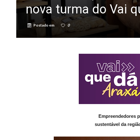
nova turma do Vai q
Postado em
0
Empreendedores po
sustentável da regiã