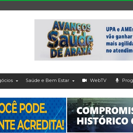
ócios
Saúde e Bem Estar
WebTV
Prog.