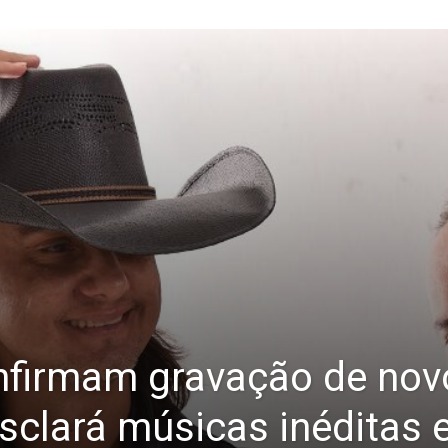
onfirmam gravação de no
clará músicas inéditas 