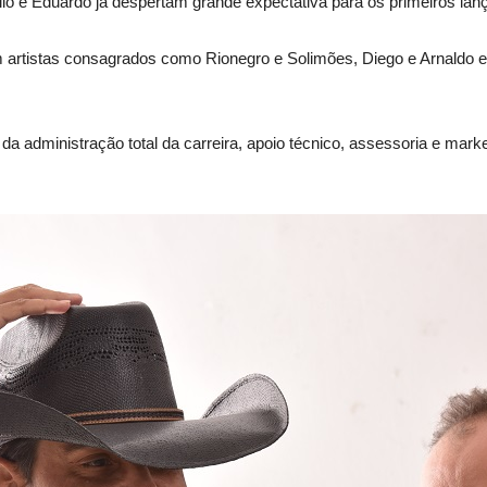
o e Eduardo já despertam grande expectativa para os primeiros la
om artistas consagrados como Rionegro e Solimões, Diego e Arnaldo e
da administração total da carreira, apoio técnico, assessoria e market