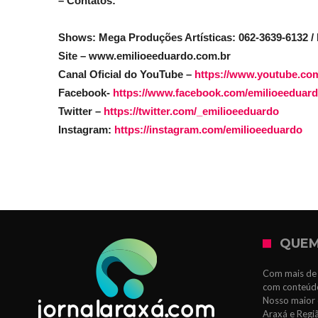
– Contatos:
Shows: Mega Produções Artísticas: 062-3639-6132 /
Site – www.emilioeeduardo.com.br
Canal Oficial do YouTube –
https://www.youtube.co
Facebook-
https://www.facebook.com/emilioeedua
Twitter –
https://twitter.com/_emilioeeduardo
Instagram:
https://instagram.com/emilioeeduardo
QUEM
Com mais de 
com conteúdo
Nosso maior 
Araxá e Regi