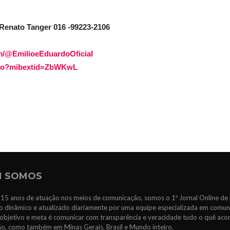
 Renato Tanger 016 -99223-2106
m/@EmilioeEduardoOficial
rdo?mibextid=ZbWKwL
 SOMOS
15 anos de atuação nos meios de comunicação, somos o 1º Jornal Online de 
 dinâmico e atualizado diariamente por uma equipe especializada em comun
objetivo e meta é comunicar com transparência e veracidade tudo o quê ac
ão, como também em Minas Gerais, Brasil e Mundo inteiro.