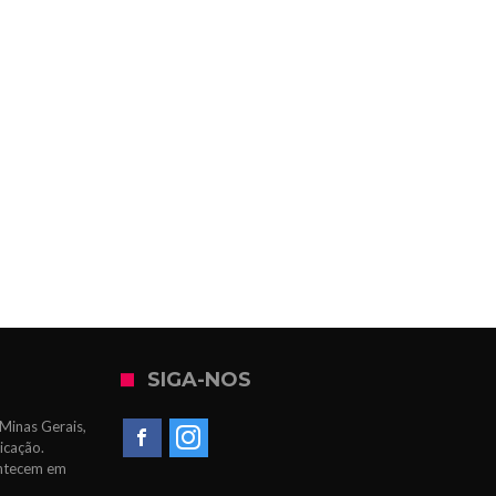
SIGA-NOS
Minas Gerais,
icação.
ontecem em