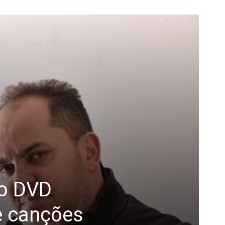
vo DVD
e canções