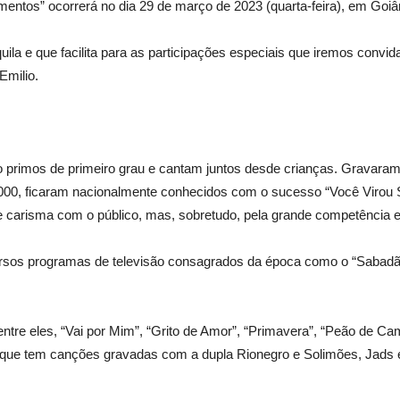
ntos” ocorrerá no dia 29 de março de 2023 (quarta-feira), em Goiâ
la e que facilita para as participações especiais que iremos convida
Emilio.
 primos de primeiro grau e cantam juntos desde crianças. Gravaram
00, ficaram nacionalmente conhecidos com o sucesso “Você Virou Sa
e carisma com o público, mas, sobretudo, pela grande competência e
ersos programas de televisão consagrados da época como o “Sabadão
re eles, “Vai por Mim”, “Grito de Amor”, “Primavera”, “Peão de Camin
 que tem canções gravadas com a dupla Rionegro e Solimões, Jads e