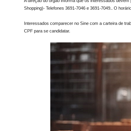
A direção do órgão informa que os interessados devem 
Shopping)- Telefones 3691-7046 e 3691-7049.. O horári
Interessados comparecer no Sine com a carteira de tr
CPF para se candidatar.