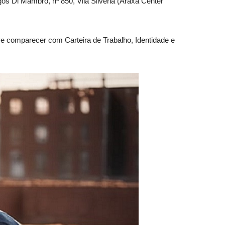
s Di Mambro, nº 850, Vila Silvéria (Araxá Center
e comparecer com Carteira de Trabalho, Identidade e