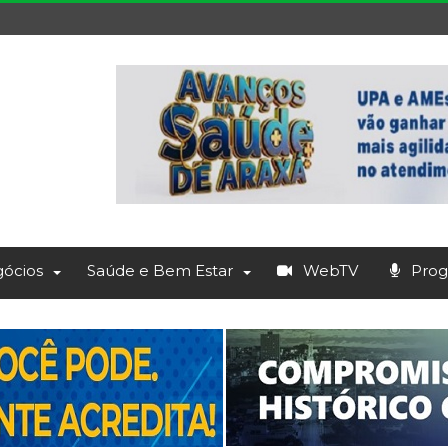
ócios
Saúde e Bem Estar
WebTV
Prog.