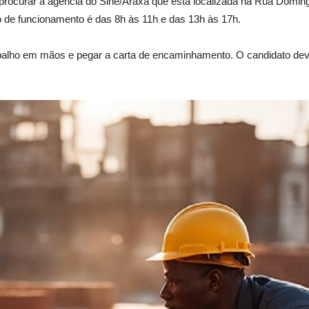
procurar a agência do Sine/Araxá que está localizada na Rua Domingo
o de funcionamento é das 8h às 11h e das 13h às 17h.
abalho em mãos e pegar a carta de encaminhamento. O candidato dev