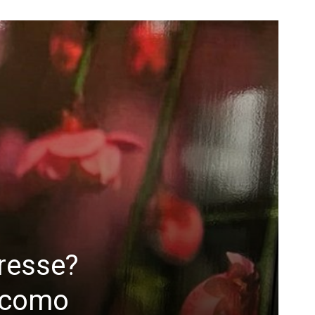
resse?
o como