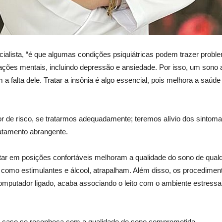
ecialista, “é que algumas condições psiquiátricas podem trazer pro
ções mentais, incluindo depressão e ansiedade. Por isso, um sono 
 falta dele. Tratar a insônia é algo essencial, pois melhora a saúd
 de risco, se tratarmos adequadamente; teremos alívio dos sintomas
ratamento abrangente.
é deitar em posições confortáveis melhoram a qualidade do sono de 
 como estimulantes e álcool, atrapalham. Além disso, os procedime
putador ligado, acaba associando o leito com o ambiente estressant
ça caso se reconheça com a qualidade de sono comprometida.