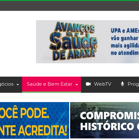
ócios
Saúde e Bem Estar
WebTV
Prog.