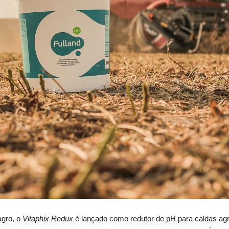
agro, o
Vitaphix Redux
é lançado como redutor de pH para caldas agr