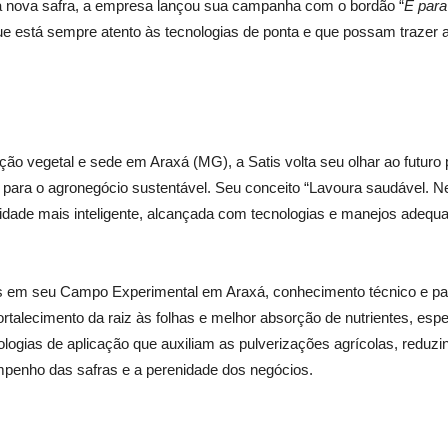
da nova safra, a empresa lançou sua campanha com o bordão “
É para
 que está sempre atento às tecnologias de ponta e que possam trazer
ão vegetal e sede em Araxá (MG), a Satis volta seu olhar ao futuro 
ra o agronegócio sustentável. Seu conceito “Lavoura saudável. Neg
ade mais inteligente, alcançada com tecnologias e manejos adequado
as em seu Campo Experimental em Araxá, conhecimento técnico e par
ortalecimento da raiz às folhas e melhor absorção de nutrientes, espec
logias de aplicação que auxiliam as pulverizações agrícolas, reduzi
mpenho das safras e a perenidade dos negócios.