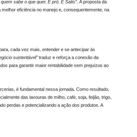
 quem sabe o que quer. É pró. É Satis”.
A proposta da
 a melhor eficiência no manejo e, consequentemente, na
para, cada vez mais, entender e se antecipar às
ócio sustentável” traduz e reforça a conexão da
s para garantir maior rentabilidade sem prejuízos ao
cerias, é fundamental nessa jornada. Como resultado,
ialmente das lavouras de milho, café, soja, feijão, trigo,
ndo perdas e potencializando a ação dos produtos. A