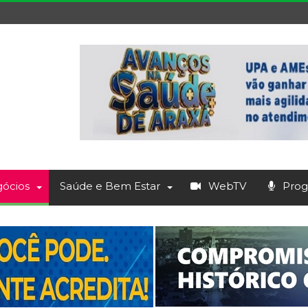
ócios
Saúde e Bem Estar
WebTV
Prog.