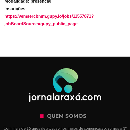
Modalidade: presencial
Inscrições:
https://vemsercbmm.gupy.io/jobs/11557871?
jobBoardSource=gupy_public_page
QUEM SOMOS
Com mais de 15 anos de atuação nos meios de comunicação, somos o 1º