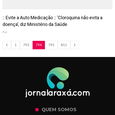
:: Evite a Auto Medicação :: ‘Cloroquina não evita a
doença’, diz Ministério da Saúde
Por
1
793
794
795
811
QUEM SOMOS