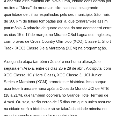
A abertura está mantida em Nova Lima, cidade considerada por
muitos a “Meca” do mountain bike nacional, pela grande
quantidade de trilhas espalhadas pelo seu município. São mais
de 300 km de trilhas tombadas por lá, que tornaram-se assim
patrimônio. A primeira de quatro etapas do ano acontecerá entre
os dias 15 e 17 de março, no Mirante CSul Lagoa dos Ingleses,
com provas de Cross Country Olímpico (XCO) Classe 1, Short
Track (XCC) Classe 3 e a Maratona (XCM) na programação.
A segunda etapa também não sofre nenhuma alteração e
seguirá em Araxá, entre os dias 26 e 28 de abril. A disputa, com
XCO Classe HC (Hors Class), XCC Classe 3, UCI Junior
Series e Maratona (XCM) promete ser histórica. Isso porque
acontecerá uma semana após a Copa do Mundo UCI de MTB
(18 a 21/4), que também ocorrerá no Grande Hotel Termas de
Araxá. Ou seja, serão cerca de 15 dias em que o único assunto
na cidade será a bicicleta e só se falará da cidade mineira no
mundo quando o assunto for mountain bike.