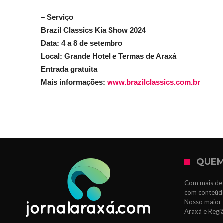
– Serviço
Brazil Classics Kia Show 2024
Data: 4 a 8 de setembro
Local: Grande Hotel e Termas de Araxá
Entrada gratuita
Mais informações:
www.brazilclassics.com.br
QUEM
Com mais de 
com conteúdo
Nosso maior 
Araxá e Regi