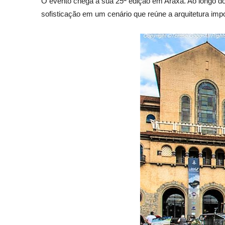
O evento chega a sua 25ª edição em Araxá. Ao longo do
sofisticação em um cenário que reúne a arquitetura impo