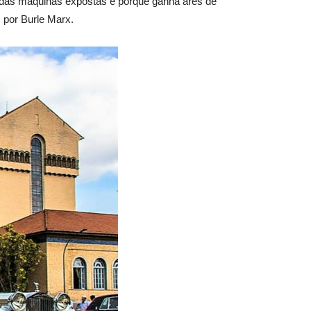
o das máquinas expostas e porque ganha ares de
s por Burle Marx.