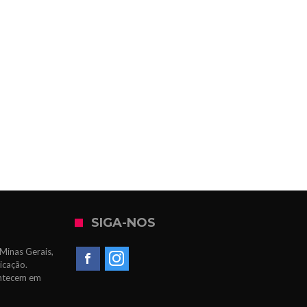
SIGA-NOS
Minas Gerais,
icação.
ontecem em