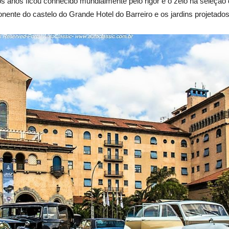
s anos ficou conhecido mundialmente pelo rigor e o zelo na seleçã
nente do castelo do Grande Hotel do Barreiro e os jardins projetado