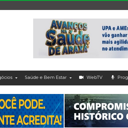
ócios
Saúde e Bem Estar
WebTV
Prog.