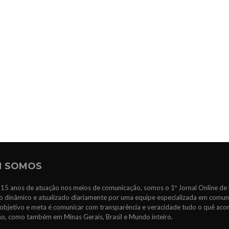
 SOMOS
15 anos de atuação nos meios de comunicação, somos o 1º Jornal Online de 
 dinâmico e atualizado diariamente por uma equipe especializada em comun
objetivo e meta é comunicar com transparência e veracidade tudo o quê ac
ão, como também em Minas Gerais, Brasil e Mundo inteiro.