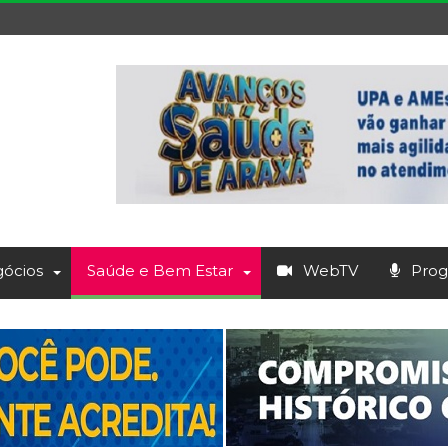
ócios
Saúde e Bem Estar
WebTV
Prog.