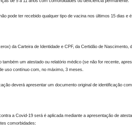
ças de 5 a 11 anos com comorbidades ou deficiência permanente.
não pode ter recebido qualquer tipo de vacina nos últimos 15 dias e 
rox) da Carteira de Identidade e CPF, da Certidão de Nascimento, d
também um atestado ou relatório médico (se não for recente, apres
 de uso contínuo com, no máximo, 3 meses.
ação deverá apresentar um documento original de identificação com 
ntra a Covid-19 será é aplicada mediante a apresentação de atestado
ntes comorbidades: