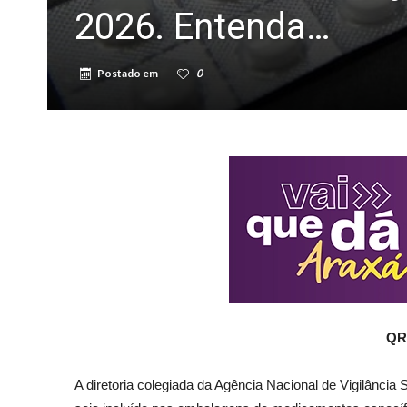
2026. Entenda…
Postado em
0
QR 
A diretoria colegiada da Agência Nacional de Vigilância 