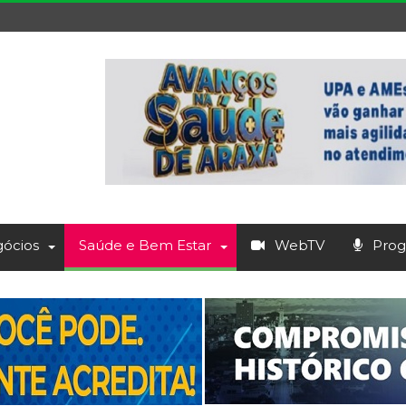
ócios
Saúde e Bem Estar
WebTV
Prog.