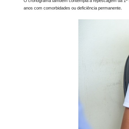
O cronograma também contempla a repescagem da 1ª dos
anos com comorbidades ou deficiência permanente.