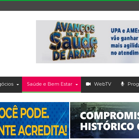
ócios
Saúde e Bem Estar
WebTV
Prog.