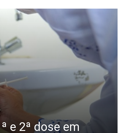
 1ª e 2ª dose em