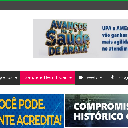
ócios
Saúde e Bem Estar
WebTV
Prog.