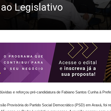
ao Legislativo
 dúvidas e reforçou pré-candidatura de Fabiano Santos Cunha à Prefe
ssão Provisória do Partido Social Democrático (PSD) em Araxá, foi 