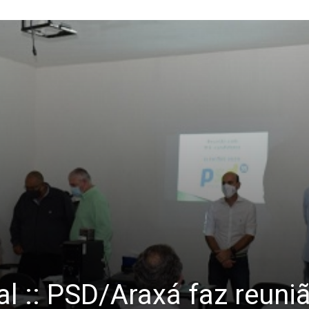
l :: PSD/Araxá faz reuni