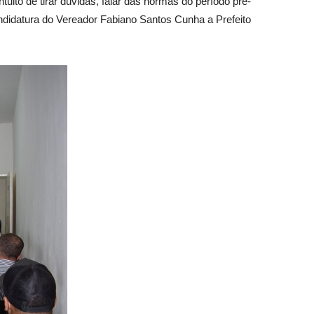
ito de tirar dúvidas, falar das normas do período pré-
andidatura do Vereador Fabiano Santos Cunha a Prefeito