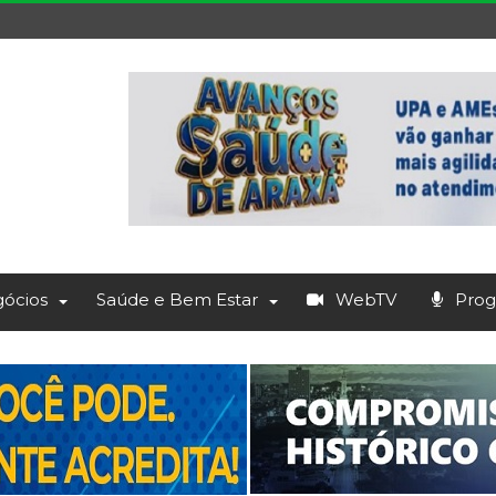
ócios
Saúde e Bem Estar
WebTV
Prog.