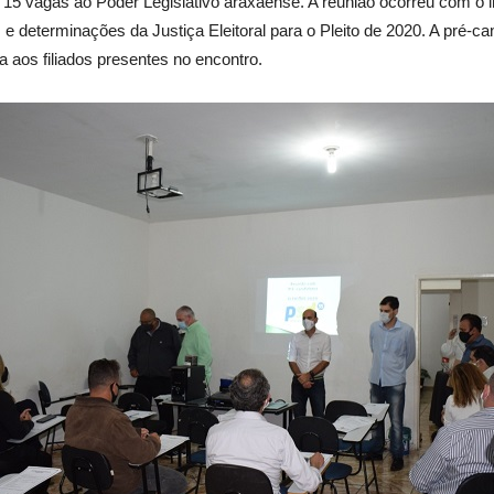
5 vagas ao Poder Legislativo araxaense. A reunião ocorreu com o intu
 e determinações da Justiça Eleitoral para o Pleito de 2020. A pré-c
 aos filiados presentes no encontro.