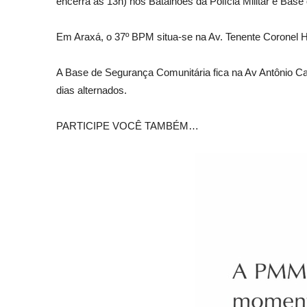
encerra às 13h) nos Batalhões da Polícia Militar e Bas
Em Araxá, o 37º BPM situa-se na Av. Tenente Coronel 
A Base de Segurança Comunitária fica na Av Antônio Ca
dias alternados.
PARTICIPE VOCÊ TAMBÉM…