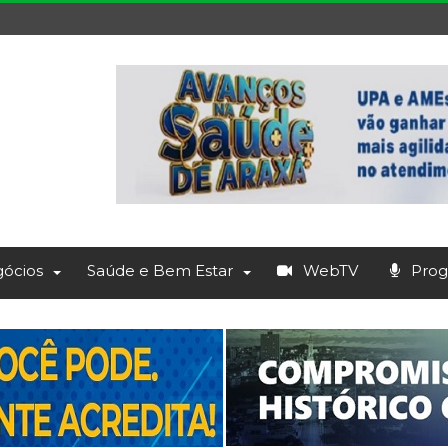
ócios
Saúde e Bem Estar
WebTV
Prog.