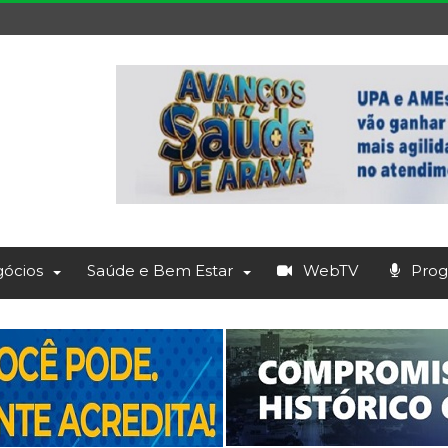
ócios
Saúde e Bem Estar
WebTV
Prog.