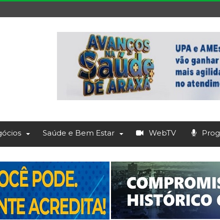
ócios
Saúde e Bem Estar
WebTV
Prog.