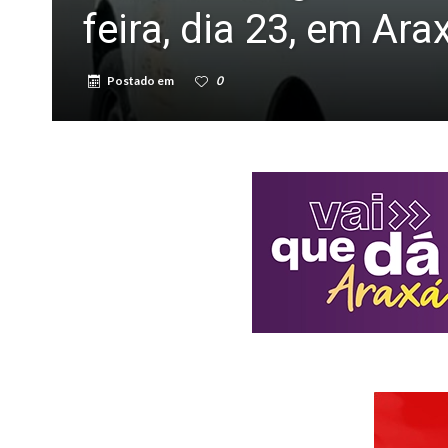
feira, dia 23, em Ara
Postado em
0