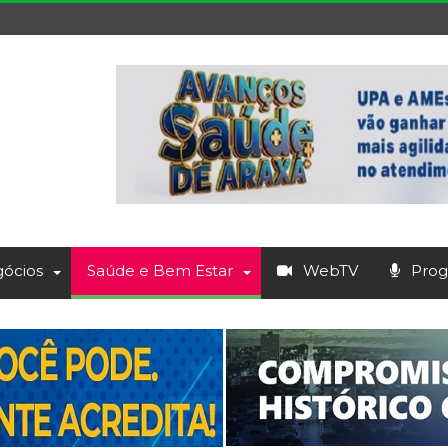
ócios
Saúde e Bem Estar
WebTV
Prog.