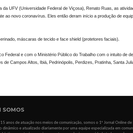
 da UFV (Universidade Federal de Viçosa), Renato Ruas, as ativida
te ao novo coronavírus. Eles então deram início a produção de equipa
rinado, máscaras de tecido e face shield (protetores faciais).
co Federal e com o Ministério Público do Trabalho com o intuito de 
s de Campos Altos, Ibiá, Pedrinópolis, Perdizes, Pratinha, Santa Juli
 SOMOS
15 anos de atuação nos meios de comunicação, somos o 1º Jornal Online de 
 dinâmico e atualizado diariamente por uma equipe especializada em comun