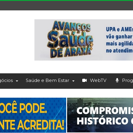
ócios
Saúde e Bem Estar
WebTV
Prog.