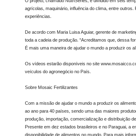
O projeto, chamado NutriSéries, é dividido em seis tem
agrícolas, maquinário, influência do clima, entre outro
experiências.
De acordo com Maria Luisa Aguiar, gerente de marketing 
toda a cadeia de produção. “Acreditamos que, dessa form
É mais uma maneira de ajudar o mundo a produzir os ali
Os vídeos estarão disponíveis no site www.mosaicco.com
veículos do agronegócio no País.
Sobre Mosaic Fertilizantes
Com a missão de ajudar o mundo a produzir os alimento
ao ano para 40 países, sendo uma das maiores produtora
produção, importação, comercialização e distribuição de 
Presente em dez estados brasileiros e no Paraguai, a 
disponibilidade de alimentos no mundo. Para mais info