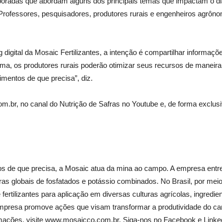
poradas que abordam alguns dos principais temas que impactam o dia 
s. Professores, pesquisadores, produtores rurais e engenheiros agrô
digital da Mosaic Fertilizantes, a intenção é compartilhar informaç
a, os produtores rurais poderão otimizar seus recursos de maneira s
mentos de que precisa”, diz.
.br, no canal do Nutrição de Safras no Youtube e, de forma exclusiva
s de que precisa, a Mosaic atua da mina ao campo. A empresa entrega
s globais de fosfatados e potássio combinados. No Brasil, por meio
fertilizantes para aplicação em diversas culturas agrícolas, ingredien
empresa promove ações que visam transformar a produtividade do cam
rmações, visite www.mosaicco.com.br. Siga-nos no Facebook e Linke