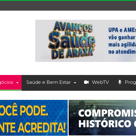
ócios
Saúde e Bem Estar
WebTV
Prog.