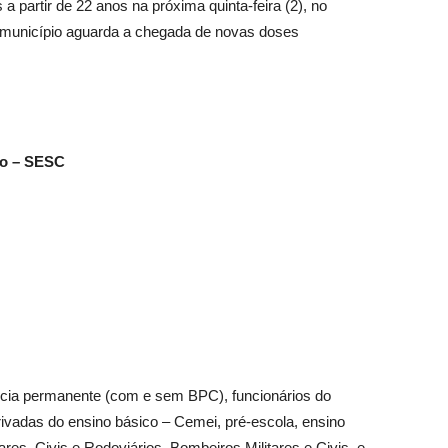
 partir de 22 anos na próxima quinta-feira (2), no
 O município aguarda a chegada de novas doses
so – SESC
cia permanente (com e sem BPC), funcionários do
rivadas do ensino básico – Cemei, pré-escola, ensino
ares, Civis e Rodoviários, Bombeiros Militares e Civis, e