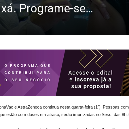
axá. Programe-se…
onaVac e AstraZeneca continua nesta quarta-feira (1º). Pessoas co
u que estão com doses em atraso, serão imunizadas no Sesc, das 8h 