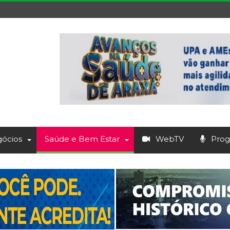
ócios
Saúde e Bem Estar
WebTV
Prog.