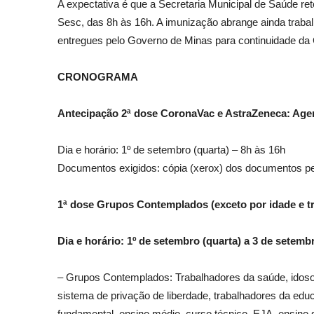
A expectativa é que a Secretaria Municipal de Saúde ret
Sesc, das 8h às 16h. A imunização abrange ainda traba
entregues pelo Governo de Minas para continuidade d
CRONOGRAMA
Antecipação 2ª dose CoronaVac e AstraZeneca: Age
Dia e horário: 1º de setembro (quarta) – 8h às 16h
Documentos exigidos: cópia (xerox) dos documentos pe
1ª dose Grupos Contemplados (exceto por idade e tr
Dia e horário: 1º de setembro (quarta) a 3 de setembr
– Grupos Contemplados: Trabalhadores da saúde, idos
sistema de privação de liberdade, trabalhadores da edu
fundamental, ensino médio, curso técnico, EJA, ensino su