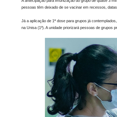
A antecipação para imunização do grupo de quase 3 mil
pessoas têm deixado de se vacinar em recessos, data
Já a aplicação de 1ª dose para grupos já contemplados, 
na Unisa (1º). A unidade priorizará pessoas de grupos p