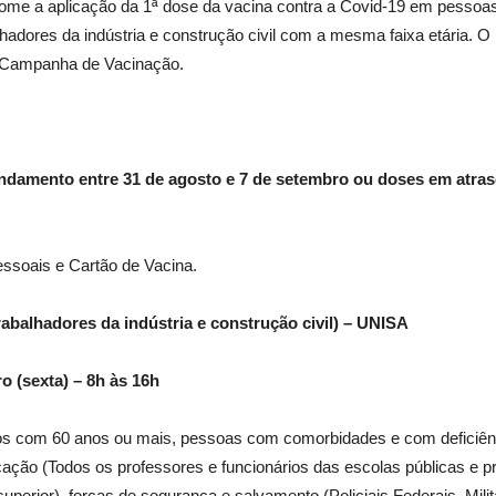
ome a aplicação da 1ª dose da vacina contra a Covid-19 em pessoas a
lhadores da indústria e construção civil com a mesma faixa etária.
a Campanha de Vacinação.
ndamento entre 31 de agosto e 7 de setembro ou doses em atra
ssoais e Cartão de Vacina.
abalhadores da indústria e construção civil) – UNISA
o (sexta) – 8h às 16h
os com 60 anos ou mais, pessoas com comorbidades e com deficiên
cação (Todos os professores e funcionários das escolas públicas e p
perior), forças de segurança e salvamento (Policiais Federais, Milit