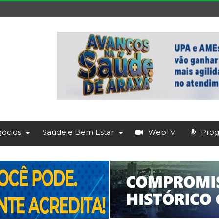
ócios
Saúde e Bem Estar
WebTV
Prog.