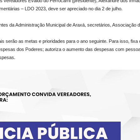
ereadores Evaldo do Ferrocarril (presidente), Alexandre dos Irmãos
mentárias – LDO 2023, deve ser apreciado no dia 2 de julho.
tes da Administração Municipal de Araxá, secretários, Associação d
is serão as metas e prioridades para o ano seguinte. Para isso, fix
despesas dos Poderes; autoriza o aumento das despesas com pessoal;
espesas.