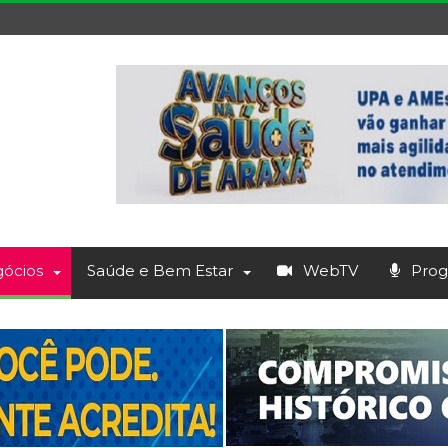
ócios
Saúde e Bem Estar
WebTV
Prog.