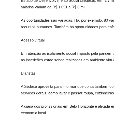
Estado de Desenvolvimento Social (Sedese), têm 1,7 mi
salários variam de R$ 1.091 a R$ 6 mil.
As oportunidades são variadas. Há, por exemplo, 80 vaga
recursos humanos. Também há oportunidades para enferme
Acesso virtual
Em atenção ao isolamento social imposto pela pandemia
as inscrições estão sendo realizadas em ambiente virtual
Diaristas
A Sedese aproveita para informar que conta também com 
serviços gerais, como lavar e passar roupa, cozinheiras 
A diária dos profissionais em Belo Horizonte é afixada e
economia local.