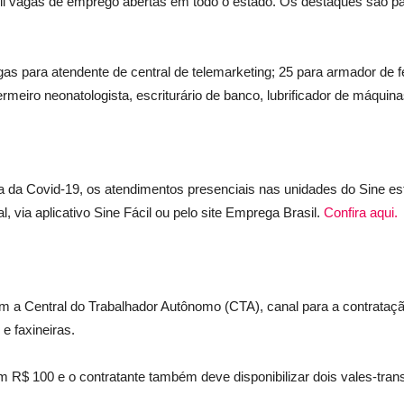
l vagas de emprego abertas em todo o estado. Os destaques são par
s para atendente de central de telemarketing; 25 para armador de fe
iro neonatologista, escriturário de banco, lubrificador de máquinas
 da Covid-19, os atendimentos presenciais nas unidades do Sine es
, via aplicativo Sine Fácil ou pelo site Emprega Brasil.
Confira aqui.
a Central do Trabalhador Autônomo (CTA), canal para a contratação 
e faxineiras.
m R$ 100 e o contratante também deve disponibilizar dois vales-transp