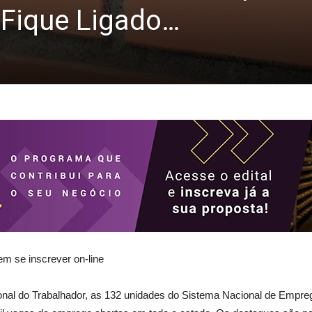
Fique Ligado…
em se inscrever on-line
nal do Trabalhador, as 132 unidades do Sistema Nacional de Empre