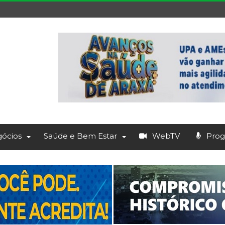
ócios
Saúde e Bem Estar
WebTV
Prog.