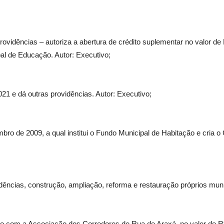
rovidências – autoriza a abertura de crédito suplementar no valor de 
pal de Educação. Autor: Executivo;
2021 e dá outras providências. Autor: Executivo;
ovembro de 2009, a qual institui o Fundo Municipal de Habitação e cr
idências, construção, ampliação, reforma e restauração próprios muni
o com a Associação dos Corredores de Rua de Araxá, no valor de R$