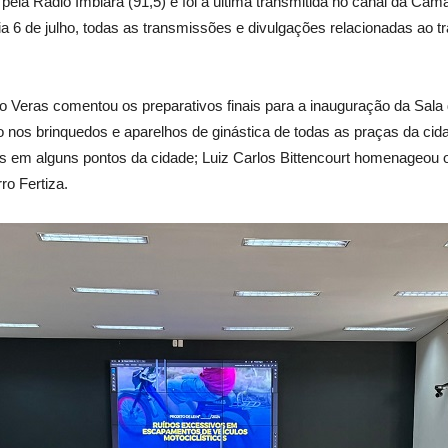
a pela Rádio Imbiara (91,5) e foi a última transmitida no canal da Câ
dia 6 de julho, todas as transmissões e divulgações relacionadas ao 
 Veras comentou os preparativos finais para a inauguração da Sala 
o nos brinquedos e aparelhos de ginástica de todas as praças da ci
as em alguns pontos da cidade; Luiz Carlos Bittencourt homenageou 
ro Fertiza.