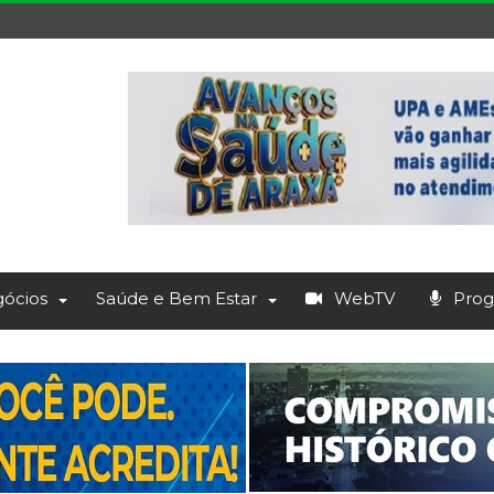
ócios
Saúde e Bem Estar
WebTV
Prog.