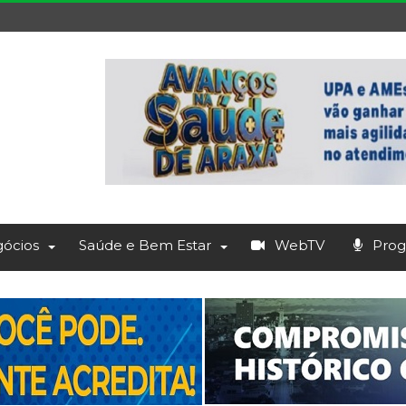
ócios
Saúde e Bem Estar
WebTV
Prog.