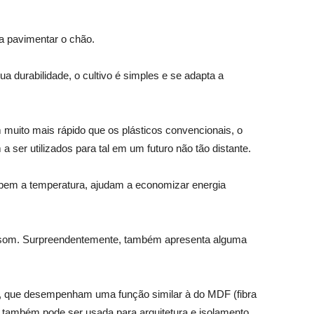
ra pavimentar o chão.
 durabilidade, o cultivo é simples e se adapta a
 muito mais rápido que os plásticos convencionais, o
er utilizados para tal em um futuro não tão distante.
 bem a temperatura, ajudam a economizar energia
 de som. Surpreendentemente, também apresenta alguma
éis, que desempenham uma função similar à do MDF (fibra
í também pode ser usada para arquitetura e isolamento