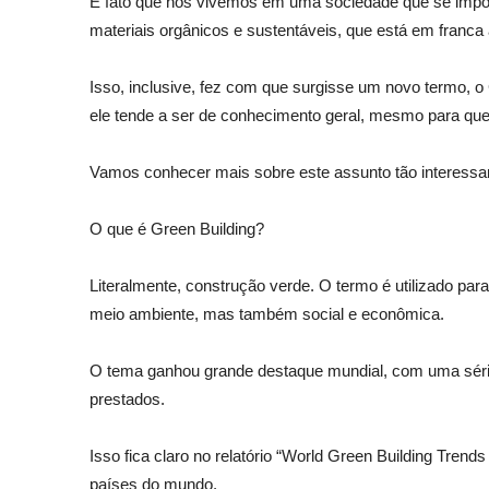
É fato que nós vivemos em uma sociedade que se import
materiais orgânicos e sustentáveis, que está em franca
Isso, inclusive, fez com que surgisse um novo termo, 
ele tende a ser de conhecimento geral, mesmo para que
Vamos conhecer mais sobre este assunto tão interessan
O que é Green Building?
Literalmente, construção verde. O termo é utilizado pa
meio ambiente, mas também social e econômica.
O tema ganhou grande destaque mundial, com uma série d
prestados.
Isso fica claro no relatório “World Green Building Tren
países do mundo.