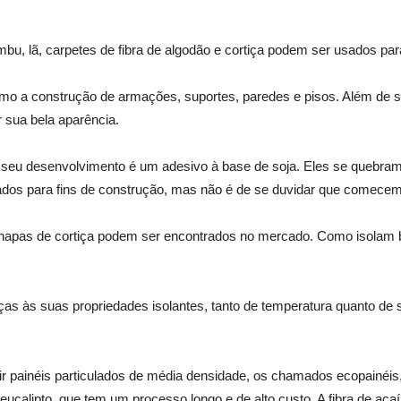
ambu, lã, carpetes de fibra de algodão e cortiça podem ser usados pa
omo a construção de armações, suportes, paredes e pisos. Além de sua
 sua bela aparência.
a seu desenvolvimento é um adesivo à base de soja. Eles se quebram
s para fins de construção, mas não é de se duvidar que comecem a s
e chapas de cortiça podem ser encontrados no mercado. Como isolam
aças às suas propriedades isolantes, tanto de temperatura quanto
oduzir painéis particulados de média densidade, os chamados ecopain
ucalipto, que tem um processo longo e de alto custo. A fibra de aça