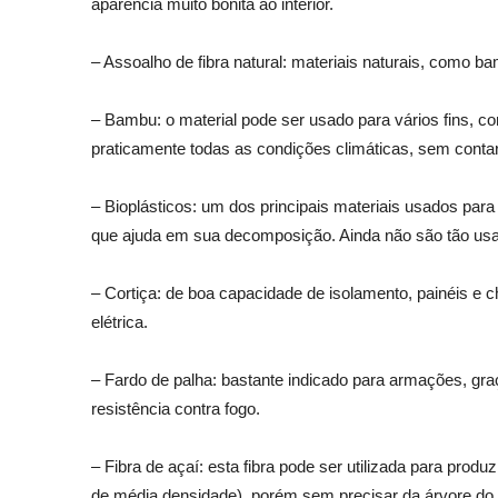
aparência muito bonita ao interior.
– Assoalho de fibra natural: materiais naturais, como b
– Bambu: o material pode ser usado para vários fins, c
praticamente todas as condições climáticas, sem contar
– Bioplásticos: um dos principais materiais usados par
que ajuda em sua decomposição. Ainda não são tão usado
– Cortiça: de boa capacidade de isolamento, painéis 
elétrica.
– Fardo de palha: bastante indicado para armações, gr
resistência contra fogo.
– Fibra de açaí: esta fibra pode ser utilizada para pr
de média densidade), porém sem precisar da árvore do e