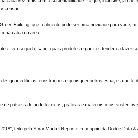
a cada vez mais com a sustentabilidade – o que, inclusive, já não 
 ascensão.
o Green Building, que realmente pode ser uma novidade para você, 
m não atua na área.
te e, em seguida, saber quais produtos orgânicos tendem a fazer su
ra designar edifícios, construções e quaisquer outros espaços que t
e países adotando técnicas, práticas e materiais mais sustentáveis
ds 2018”, feito pela SmartMarket Report e com apoio da Dodge Data & A