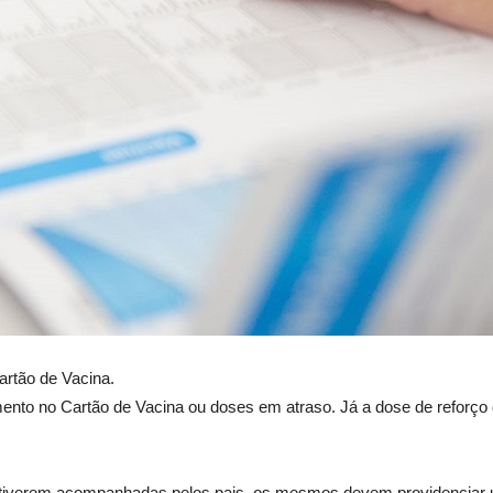
artão de Vacina.
to no Cartão de Vacina ou doses em atraso. Já a dose de reforço 
estiverem acompanhadas pelos pais, os mesmos devem providenciar 