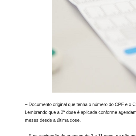
– Documento original que tenha o número do CPF e o C
Lembrando que a 2ª dose é aplicada conforme agendamen
meses desde a última dose.
– E na vacinação de crianças de 3 a 11 anos, se não 