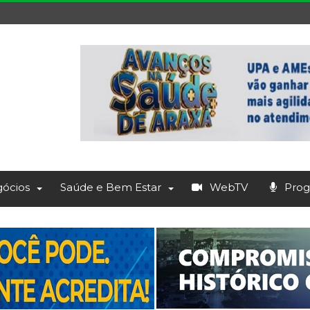
ócios
Saúde e Bem Estar
WebTV
Prog.