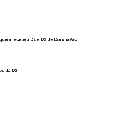
a quem recebeu D1 e D2 de CoronaVac
ses da D2