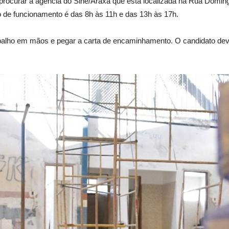
procurar a agência do Sine/Araxá que está localizada na Rua Domingo
o de funcionamento é das 8h às 11h e das 13h às 17h.
abalho em mãos e pegar a carta de encaminhamento. O candidato dev