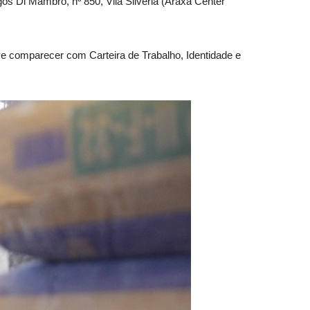
s Di Mambro, nº 850, Vila Silvéria (Araxá Center
e comparecer com Carteira de Trabalho, Identidade e