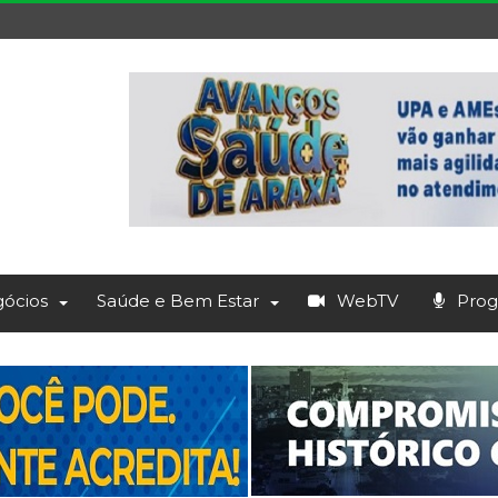
ócios
Saúde e Bem Estar
WebTV
Prog.