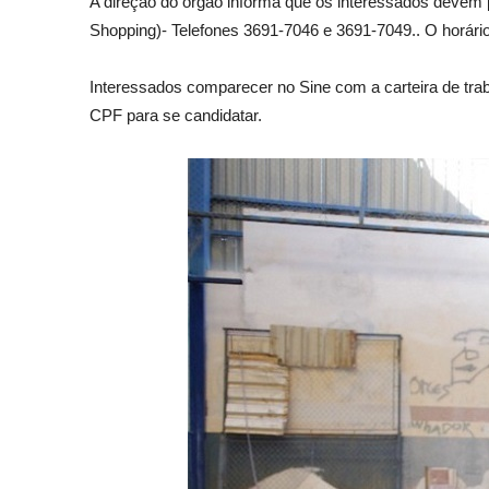
A direção do órgão informa que os interessados devem 
Shopping)- Telefones 3691-7046 e 3691-7049.. O horári
Interessados comparecer no Sine com a carteira de tr
CPF para se candidatar.