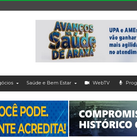
ócios
Saúde e Bem Estar
WebTV
Prog.