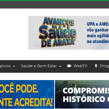
ócios
Saúde e Bem Estar
WebTV
Prog.